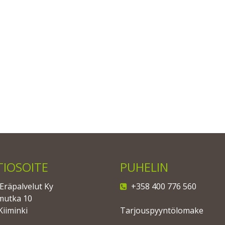
TIOSOITE
PUHELIN
Eräpalvelut Ky
+358 400 776 560
mutka 10
Kiiminki
Tarjouspyyntölomake