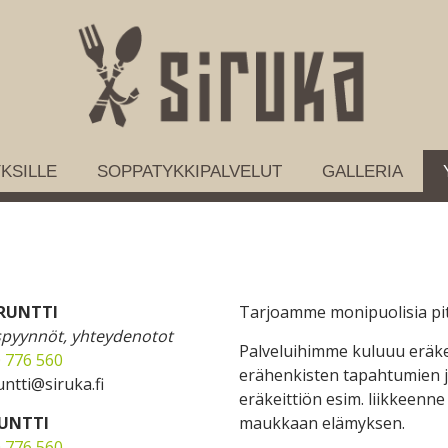
KSILLE
SOPPATYKKIPALVELUT
GALLERIA
 RUNTTI
Tarjoamme monipuolisia pito
spyynnöt, yhteydenotot
Palveluihimme kuluuu eräkei
 776 560
erähenkisten tapahtumien ja
untti@siruka.fi
eräkeittiön esim. liikkeenne 
RUNTTI
maukkaan elämyksen.
 776 560