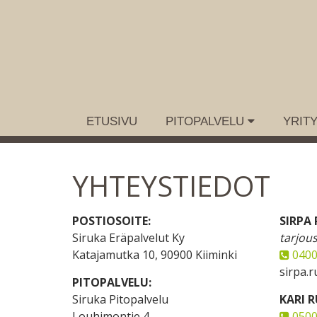
ETUSIVU
PITOPALVELU
YRITY
YHTEYSTIEDOT
POSTIOSOITE:
SIRPA
Siruka Eräpalvelut Ky
tarjou
Katajamutka 10, 90900 Kiiminki
0400
sirpa.r
PITOPALVELU:
Siruka Pitopalvelu
KARI 
Louhimontie 4
0500