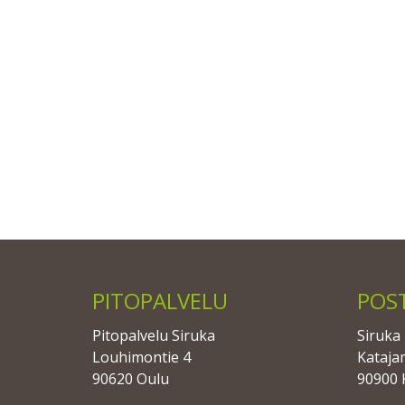
PITOPALVELU
POS
Pitopalvelu Siruka
Siruka 
Louhimontie 4
Kataja
90620 Oulu
90900 