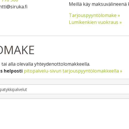
Meillä käy maksuvälineenä k
ntti@siruka.fi
Tarjouspyyntölomake »
Lumikenkien vuokraus »
OMAKE
 tai alla olevalla yhteydenottolomakkeella.
s helposti
pitopalvelu-sivun tarjouspyyntölomakkeella »