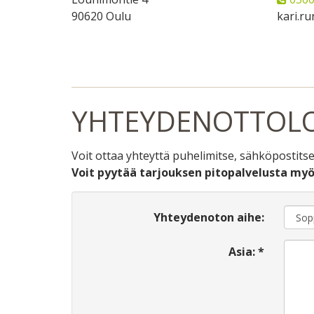
90620 Oulu
kari.ru
YHTEYDENOTTOL
Voit ottaa yhteyttä puhelimitse, sähköpostitse
Voit pyytää tarjouksen pitopalvelusta myö
Yhteydenoton aihe:
Asia: *