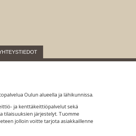
YHTEYSTIEDOT
palvelua Oulun alueella ja lähikunnissa.
ttiö- ja kenttäkeittiöpalvelut sekä
 tilaisuuksien järjestelyt. Tuomme
eteen jolloin voitte tarjota asiakkaillenne