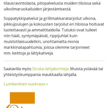
tilausravintolasta, pitopalvelusta muiden tiloissa sekä
ulkoilmaruokailuiden järjestämisestä.
Soppatykkipalvelut ja grillimakkaratarjoilut ulkona,
pikkujoulujen ja kokousten tarjoilut eri tiloissa hoituvat
luotettavasti ja ammattitaidolla. Tutuksi ovat tulleet
niin häät, syntymäpäivät, rippijuhlat kuin
muistotilaisuudetkin, unohtamatta monia
markkinatapahtumia, joissa olemme tarjonneet
mm. keittoja ja lättykahveja.
Saatavilla myös
Siruka-lahjakortteja
. Muista ystävää tai
yhteistyökumppania maukkaalla lahjalla.
Lumikenkien vuokraus »